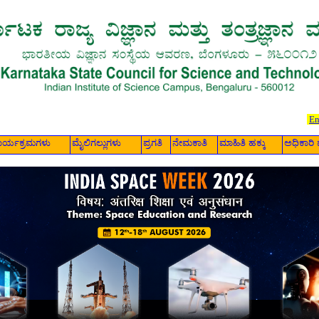
En
ಾರ್ಯಕ್ರಮಗಳು
ಮೈಲಿಗಲ್ಲುಗಳು
ಪ್ರಗತಿ
ನೇಮಕಾತಿ
ಮಾಹಿತಿ ಹಕ್ಕು
ಅಧಿಕಾರಿ 