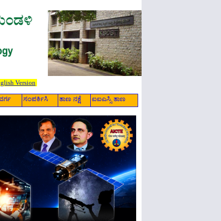
glish Version
ವರ್ಗ
ಸಂಪರ್ಕಿಸಿ
ತಾಣ ನಕ್ಷೆ
ಐಐಎಸ್ಸಿ ತಾಣ