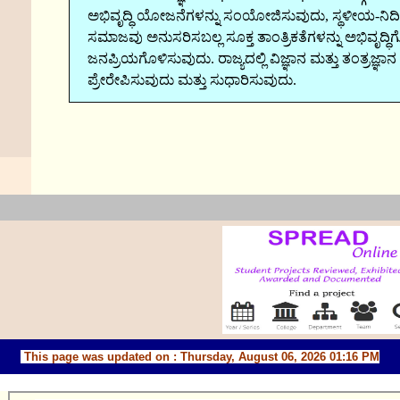
ಅಭಿವೃದ್ಧಿ ಯೋಜನೆಗಳನ್ನು ಸಂಯೋಜಿಸುವುದು, ಸ್ಥಳೀಯ-ನಿರ್ದಿ
ಸಮಾಜವು ಅನುಸರಿಸಬಲ್ಲ ಸೂಕ್ತ ತಾಂತ್ರಿಕತೆಗಳನ್ನು ಅಭಿವೃದ್ಧ
ಜನಪ್ರಿಯಗೊಳಿಸುವುದು. ರಾಜ್ಯದಲ್ಲಿ ವಿಜ್ಞಾನ ಮತ್ತು ತಂತ್ರಜ್ಞಾ
ಪ್ರೇರೇಪಿಸುವುದು ಮತ್ತು ಸುಧಾರಿಸುವುದು.
This page was updated on :
Thursday, August 06, 2026 01:16 PM