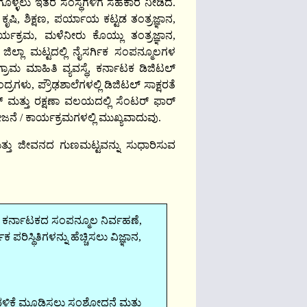
ಗೊಳ್ಳಲು ಇತರ ಸಂಸ್ಥೆಗಳಿಗೆ ಸಹಕಾರ ನೀಡಿದೆ.
 ಕೃಷಿ, ಶಿಕ್ಷಣ, ಪರ್ಯಾಯ ಕಟ್ಟಡ ತಂತ್ರಜ್ಞಾನ,
ರ್ಯಕ್ರಮ, ಮಳೆನೀರು ಕೊಯ್ಲು ತಂತ್ರಜ್ಞಾನ,
, ಜಿಲ್ಲಾ ಮಟ್ಟದಲ್ಲಿ ನೈಸರ್ಗಿಕ ಸಂಪನ್ಮೂಲಗಳ
್ರಾಮ ಮಾಹಿತಿ ವ್ಯವಸ್ಥೆ, ಕರ್ನಾಟಕ ಡಿಜಿಟಲ್
ಂದ್ರಗಳು, ಪ್ರೌಢಶಾಲೆಗಳಲ್ಲಿ ಡಿಜಿಟಲ್ ಸಾಕ್ಷರತೆ
್ಪೇಸ್ ಮತ್ತು ರಕ್ಷಣಾ ವಲಯದಲ್ಲಿ ಸೆಂಟರ್ ಫಾರ್
ೆ / ಕಾರ್ಯಕ್ರಮಗಳಲ್ಲಿ ಮುಖ್ಯವಾದುವು.
ತ್ತು ಜೀವನದ ಗುಣಮಟ್ಟವನ್ನು ಸುಧಾರಿಸುವ
ದರೆ ಕರ್ನಾಟಕದ ಸಂಪನ್ಮೂಲ ನಿರ್ವಹಣೆ,
ಿಸ್ಥಿತಿಗಳನ್ನು ಹೆಚ್ಚಿಸಲು ವಿಜ್ಞಾನ,
ಳುವಳಿಕೆ ಮೂಡಿಸಲು ಸಂಶೋಧನೆ ಮತ್ತು