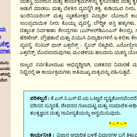
ಯಶಸ್ವಿ ಯೋಜನೆ ಮತ್ತು ಕಾರ್ಯಕ್ರಮಗಳನ್ನು ಕೈಗೊಂಡಿದೆ ಮತ್ತು ಕೈ
ಅಡುಗೆ ಮಾಡಲು ಮತ್ತು ಬೆಳಕಿನ ವ್ಯವಸ್ಥೆಗೆ ಶಕ್ತಿ, ಕುಡಿಯುವ ನೀರು,
ಇಂಜಿನಿಯರಿಂಗ್‌ ಮತ್ತು ಸ್ನಾತಕೋತ್ತರ ವಿದ್ಯಾರ್ಥಿ ಯೋಜನೆ ಕಾ
ಸಾಂಪ್ರದಾಯಿಕ ನೀರು ಕೊಯ್ಲು ವ್ಯವಸ್ಥೆ, ಬೌದ್ಧಿಕ ಆಸ್ತಿ ಹಕ್ಕುಗಳು
ಣಿಯ
ದತ್ತಾಂಶ ನಿರ್ವಹಣಾ ಕೇಂದ್ರಗಳು (ಎನ್‌ಆರ್‌ಡಿಎಂಎಸ್‌ ಕೇಂದ್ರ), ಗ
ಯ
ಹೆರಿಟೇಜ್, ಪ್ರೌಢಶಾಲೆ ಮತ್ತು ಪಿಯುಸಿ ವಿದ್ಯಾರ್ಥಿಗಳಿಗೆ ಇ-ಕಲಿಕಾ ಕೇ
ೆಕ್ಟ್
ವ್ಯವಸ್ಥೆ, ಸೆಂಟರ್ ಫಾರ್ ಎಕ್ಸಲೆನ್ಸ್ - ಸೈಬರ್‌ ಸೆಕ್ಯುರಿಟಿ, ಏರೋಸ
ವರಗಳು
ಎಕ್ಸಲೆನ್ಸ್, ಮೊದಲಾದುವುಗಳು ಮಂಡಳಿಯ ಹಲವಾರು ಯಶಸ್ವಿ ಯೋಜನ
ಯುಸಿ)
ರಾಜ್ಯದ ಸರ್ವತೋಮುಖ ಅಭಿವೃದ್ದಿಗಾಗಿ, ಬಡತನದ ನಿವಾರಣೆ ಮ
ಲ ಎಂದು
ನಿಟ್ಟಿನಲ್ಲಿ ಈ ಕಾರ್ಯಕ್ರಮಗಳು ಅತಿಮುಖ್ಯ ಪಾತ್ರವನ್ನು ವಹಿಸುತ್ತವೆ.
‌ನಲ್ಲಿ
 ಬೇಗ
ಪರಿಕಲ್ಪನೆ :
ಕೆ.ಎಸ್‌.ಸಿ.ಎಸ್‌.ಟಿ.ಯ ಒಟ್ಟಾರೆ ದೃಷ್ಟಿಕೋನವೆಂ
ಪರಿಸರ ಸುಸ್ಥಿರತೆ, ಜೀವನದ ಗುಣಮಟ್ಟ ಮತ್ತು ಸಾಮಾಜಿಕ-ಆರ್ಥಿಕ ಪರ
ತಂತ್ರಜ್ಞಾನ ಮತ್ತು ನಾವೀನ್ಯತೆಯನ್ನು ಅನ್ವಯಿಸುವುದು.
* ~ * ~ *
ಕಾರ್ಯನೀತಿ :
ವಿಜ್ಞಾನ ಆಧಾರಿತ ಬಳಕೆ ವಿಧಾನಗಳ ಬಗ್ಗೆ ತಿ