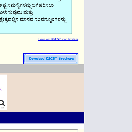
ಷ್ಟ ಸಮಸ್ಯೆಗಳನ್ನು ಬಗೆಹರಿಸಲು
ಿಗೊಳುಸುವುದು ಮತ್ತು
ನ ಕ್ಷೇತ್ರದಲ್ಲಿನ ಮಾನವ ಸಂಪನ್ಮೂಲಗಳನ್ನು
Download KSCST short brochure