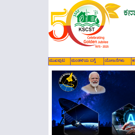
ಮುಖಪುಟ
ಮಂಡಳಿಯ ಬಗ್ಗೆ
ಯೋಜನೆಗಳು
ಕ